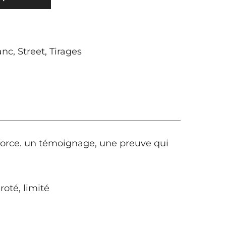
anc
,
Street
,
Tirages
renforce. un témoignage, une preuve qui
oté, limité